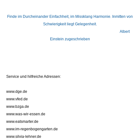
Finde im Durcheinander Einfachheit, im Missklang Harmonie. Inmitten von
Schwierigkeit liegt Gelegenheit.
Albert
Einstein zugeschrieben
Service und hilfreiche Adressen:
www.dge.de
www.vfed.de
www.bzga.de
www.was-wir-essen.de
www.eatsmarter.de
www.im-regenbogengarten.de
www.silvia-lehner.de