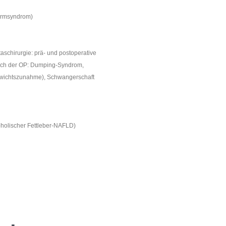
armsyndrom)
aschirurgie: prä- und postoperative
ach der OP: Dumping-Syndrom,
Gewichtszunahme), Schwangerschaft
oholischer Fettleber-NAFLD)