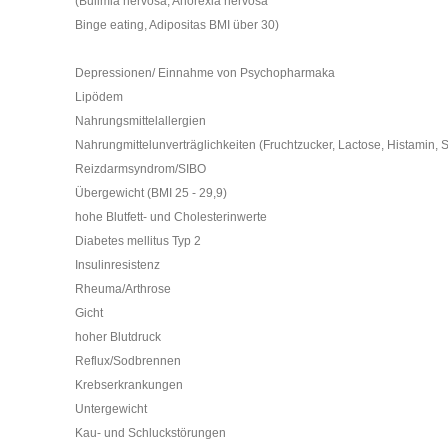
(Bulimia nervosa, Anorexia nervosa
Binge eating, Adipositas BMI über 30)
Depressionen/ Einnahme von Psychopharmaka
Lipödem
Nahrungsmittelallergien
Nahrungmittelunverträglichkeiten (Fruchtzucker, Lactose, Histamin, S
Reizdarmsyndrom/SIBO
Übergewicht (BMI 25 - 29,9
)
hohe Blutfett- und Cholesterinwerte
Diabetes mellitus Typ 2
Insulinresistenz
Rheuma/Arthrose
Gicht
hoher Blutdruck
Reflux/Sodbrennen
Krebserkrankungen
Untergewicht
Kau- und Schluckstörungen