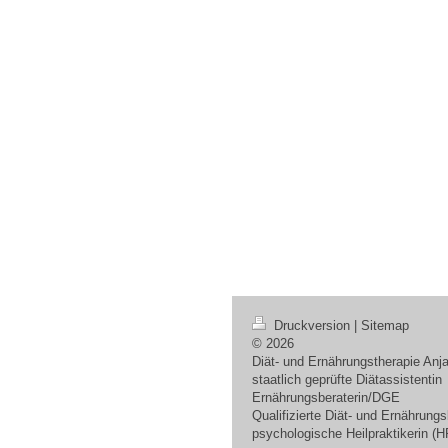
Druckversion
|
Sitemap
© 2026
Diät- und Ernährungstherapie Anja
staatlich geprüfte Diätassistentin
Ernährungsberaterin/DGE
Qualifizierte Diät- und Ernährung
psychologische Heilpraktikerin (