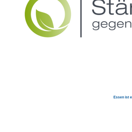
Essen ist e
L